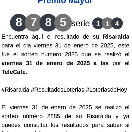
Premio Mayor
Lotería del Cauca
8
7
8
5
serie
1
1
4
Lotería de Boyaca
Encuentra aquí el resultado de su
Risaralda
para el dia viernes 31 de enero de 2025, este
Extra de Colombia
fue el sorteo número 2885 que se realizó el
viernes 31 de enero de 2025 a las
por el
Antioqueñita Día
TeleCafe
.
Antioqueñita Tarde
#Risaralda #ResultadosLoterias #LoteriasdeHoy
Astro Sol
El viernes 31 de enero de 2025 se realizo el
sorteo número 2885 de su Risaralda y ya
Astro Luna
puedes consultar los resultados para saber si