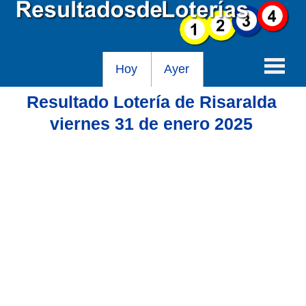
Hoy
Ayer
Resultado Lotería de Risaralda
Baloto
viernes 31 de enero 2025
Lotería de Cundinamarca
Lotería del Tolima
Lotería de la Cruz Roja
Lotería del Huila