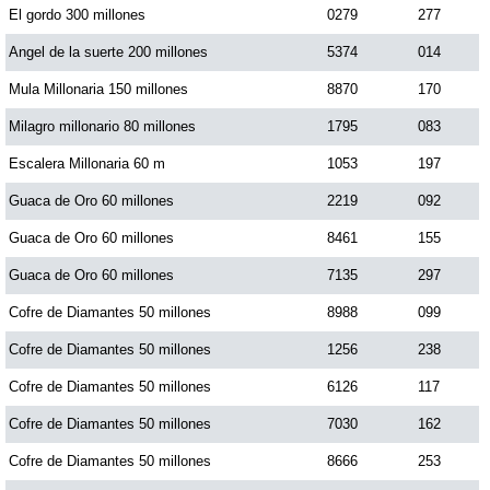
El gordo 300 millones
0279
277
Dorado Mañana
Angel de la suerte 200 millones
5374
014
Mula Millonaria 150 millones
8870
170
Dorado Tarde
Milagro millonario 80 millones
1795
083
Escalera Millonaria 60 m
1053
197
Dorado Noche
Guaca de Oro 60 millones
2219
092
Guaca de Oro 60 millones
8461
155
Fantástica Día
Guaca de Oro 60 millones
7135
297
Fantástica Noche
Cofre de Diamantes 50 millones
8988
099
Cofre de Diamantes 50 millones
1256
238
Motilon Tarde
Cofre de Diamantes 50 millones
6126
117
Cofre de Diamantes 50 millones
7030
162
Motilon Noche
Cofre de Diamantes 50 millones
8666
253