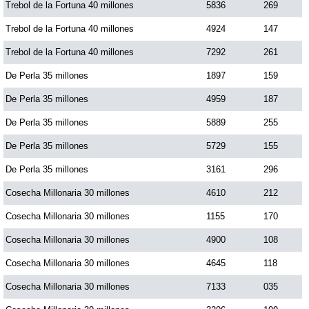
Trebol de la Fortuna 40 millones
5836
269
Paisita Día
Trebol de la Fortuna 40 millones
4924
147
Trebol de la Fortuna 40 millones
7292
261
Paisita Noche
De Perla 35 millones
1897
159
Paisita 3
De Perla 35 millones
4959
187
De Perla 35 millones
5889
255
Pick 3 Día
De Perla 35 millones
5729
155
De Perla 35 millones
3161
296
Pick 3 Noche
Cosecha Millonaria 30 millones
4610
212
Cosecha Millonaria 30 millones
1155
170
Pick 4 Día
Cosecha Millonaria 30 millones
4900
108
Pick 4 Noche
Cosecha Millonaria 30 millones
4645
118
Cosecha Millonaria 30 millones
7133
035
Pijao de Oro