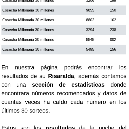
Cosecha Millonaria 30 millones
3206
199
Cosecha Millonaria 30 millones
9855
150
Saman de la suerte
Cosecha Millonaria 30 millones
8802
162
Cosecha Millonaria 30 millones
3294
238
Sinuano Día
Cosecha Millonaria 30 millones
8848
002
Sinuano Noche
Cosecha Millonaria 30 millones
5495
156
Super Chontico Noche
En nuestra página podrás encontrar los
resultados de su
Risaralda
, además contamos
con una
sección de estadísticas
donde
encontrara números recomendados y datos de
cuantas veces ha caído cada número en los
últimos 30 sorteos.
Estos son los
resultados
de la noche del