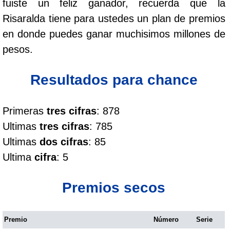
fuiste un feliz ganador, recuerda que la
Cafeterito Tarde
Risaralda tiene para ustedes un plan de premios
en donde puedes ganar muchisimos millones de
Cafeterito Noche
pesos.
Caribeña Día
Resultados para chance
Caribeña Noche
Primeras
tres cifras
: 878
Ultimas
tres cifras
: 785
Chontico Día
Ultimas
dos cifras
: 85
Ultima
cifra
: 5
Chontico Noche
Premios secos
Culona día
Premio
Número
Serie
Culona noche