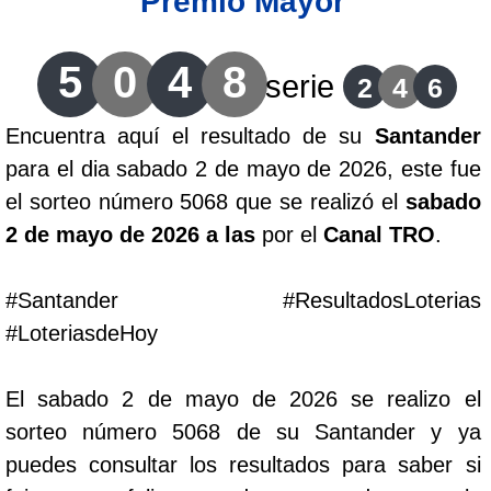
Premio Mayor
Lotería del Cauca
5
0
4
8
serie
2
4
6
Lotería de Boyaca
Encuentra aquí el resultado de su
Santander
para el dia sabado 2 de mayo de 2026, este fue
Extra de Colombia
el sorteo número 5068 que se realizó el
sabado
2 de mayo de 2026 a las
por el
Canal TRO
.
Antioqueñita Día
#Santander #ResultadosLoterias
Antioqueñita Tarde
#LoteriasdeHoy
Astro Sol
El sabado 2 de mayo de 2026 se realizo el
sorteo número 5068 de su Santander y ya
Astro Luna
puedes consultar los resultados para saber si