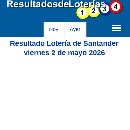
Hoy
Ayer
Resultado Lotería de Santander
Baloto
viernes 2 de mayo 2026
Lotería de Cundinamarca
Lotería del Tolima
Lotería de la Cruz Roja
Lotería del Huila