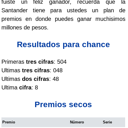
fuiste un feliz ganador, recuerda que la
Cafeterito Tarde
Santander tiene para ustedes un plan de
premios en donde puedes ganar muchisimos
Cafeterito Noche
millones de pesos.
Caribeña Día
Resultados para chance
Caribeña Noche
Primeras
tres cifras
: 504
Ultimas
tres cifras
: 048
Chontico Día
Ultimas
dos cifras
: 48
Ultima
cifra
: 8
Chontico Noche
Premios secos
Culona día
Premio
Número
Serie
Culona noche