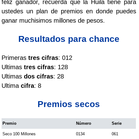
feliz ganador, recuerda que la Huila tiene para
Cafeterito Tarde
ustedes un plan de premios en donde puedes
ganar muchisimos millones de pesos.
Cafeterito Noche
Resultados para chance
Caribeña Día
Primeras
tres cifras
: 012
Caribeña Noche
Ultimas
tres cifras
: 128
Ultimas
dos cifras
: 28
Chontico Día
Ultima
cifra
: 8
Chontico Noche
Premios secos
Culona día
Premio
Número
Serie
Seco 100 Millones
0134
061
Culona noche