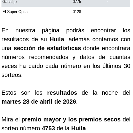
Ganafijo
0775
-
El Super Opita
0128
-
Saman de la suerte
En nuestra página podrás encontrar los
Sinuano Día
resultados de su
Huila
, además contamos con
una
sección de estadísticas
donde encontrara
Sinuano Noche
números recomendados y datos de cuantas
veces ha caído cada número en los últimos 30
Super Chontico Noche
sorteos.
Estos son los
resultados
de la noche del
martes 28 de abril de 2026
.
Mira el
premio mayor y los premios secos
del
sorteo número
4753
de la
Huila
.