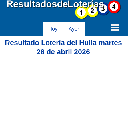
Hoy
Ayer
Resultado Lotería del Huila martes
Baloto
28 de abril 2026
Lotería de Cundinamarca
Lotería del Tolima
Lotería de la Cruz Roja
Lotería del Huila