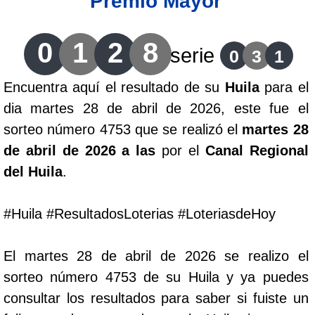
Premio Mayor
Lotería del Cauca
0
1
2
8
serie
0
3
1
Lotería de Boyaca
Encuentra aquí el resultado de su
Huila
para el
dia martes 28 de abril de 2026, este fue el
Extra de Colombia
sorteo número 4753 que se realizó el
martes 28
de abril de 2026 a las
por el
Canal Regional
Antioqueñita Día
del Huila
.
Antioqueñita Tarde
#Huila #ResultadosLoterias #LoteriasdeHoy
Astro Sol
El martes 28 de abril de 2026 se realizo el
sorteo número 4753 de su Huila y ya puedes
Astro Luna
consultar los resultados para saber si fuiste un