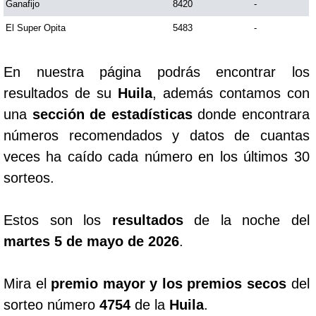
Ganafijo
8420
-
El Super Opita
5483
-
Saman de la suerte
En nuestra página podrás encontrar los
Sinuano Día
resultados de su
Huila
, además contamos con
una
sección de estadísticas
donde encontrara
Sinuano Noche
números recomendados y datos de cuantas
veces ha caído cada número en los últimos 30
Super Chontico Noche
sorteos.
Estos son los
resultados
de la noche del
martes 5 de mayo de 2026
.
Mira el
premio mayor y los premios secos
del
sorteo número
4754
de la
Huila
.