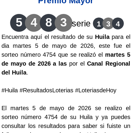
Premio Mayor
Lotería del Cauca
5
4
8
3
serie
1
3
4
Lotería de Boyaca
Encuentra aquí el resultado de su
Huila
para el
dia martes 5 de mayo de 2026, este fue el
Extra de Colombia
sorteo número 4754 que se realizó el
martes 5
de mayo de 2026 a las
por el
Canal Regional
Antioqueñita Día
del Huila
.
Antioqueñita Tarde
#Huila #ResultadosLoterias #LoteriasdeHoy
Astro Sol
El martes 5 de mayo de 2026 se realizo el
sorteo número 4754 de su Huila y ya puedes
Astro Luna
consultar los resultados para saber si fuiste un