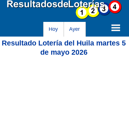
Hoy
Ayer
Resultado Lotería del Huila martes 5
Baloto
de mayo 2026
Lotería de Cundinamarca
Lotería del Tolima
Lotería de la Cruz Roja
Lotería del Huila