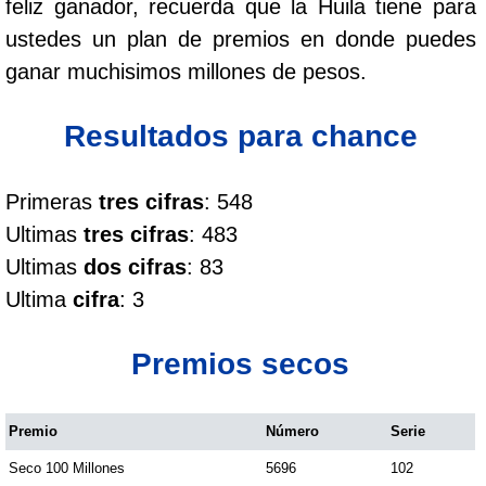
feliz ganador, recuerda que la Huila tiene para
Cafeterito Tarde
ustedes un plan de premios en donde puedes
ganar muchisimos millones de pesos.
Cafeterito Noche
Resultados para chance
Caribeña Día
Primeras
tres cifras
: 548
Caribeña Noche
Ultimas
tres cifras
: 483
Ultimas
dos cifras
: 83
Chontico Día
Ultima
cifra
: 3
Chontico Noche
Premios secos
Culona día
Premio
Número
Serie
Seco 100 Millones
5696
102
Culona noche