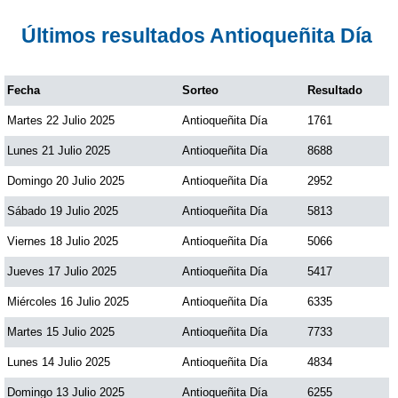
Paisita Día
Últimos resultados Antioqueñita Día
Paisita Noche
Fecha
Sorteo
Resultado
Martes 22 Julio 2025
Antioqueñita Día
1761
Paisita 3
Lunes 21 Julio 2025
Antioqueñita Día
8688
Pick 3 Día
Domingo 20 Julio 2025
Antioqueñita Día
2952
Sábado 19 Julio 2025
Antioqueñita Día
5813
Pick 3 Noche
Viernes 18 Julio 2025
Antioqueñita Día
5066
Jueves 17 Julio 2025
Antioqueñita Día
5417
Pick 4 Día
Miércoles 16 Julio 2025
Antioqueñita Día
6335
Martes 15 Julio 2025
Antioqueñita Día
7733
Pick 4 Noche
Lunes 14 Julio 2025
Antioqueñita Día
4834
Pijao de Oro
Domingo 13 Julio 2025
Antioqueñita Día
6255