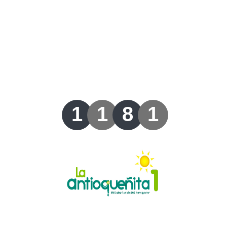
Lotería del Valle
Lotería del Meta
Lotería de Manizales
Lotería del Quindio
1
1
8
1
Lotería de Bogotá
Lotería de Risaralda
Lotería de Medellín
Lotería de Santander