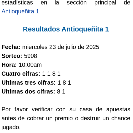
estadísticas en la sección principal de
Antioqueñita 1
.
Dorado Mañana
Resultados Antioqueñita 1
Dorado Tarde
Fecha:
miercoles 23 de julio de 2025
Dorado Noche
Sorteo:
5908
Hora:
10:00am
Fantástica Día
Cuatro cifras:
1 1 8 1
Ultimas tres cifras:
1 8 1
Fantástica Noche
Ultimas dos cifras:
8 1
Motilon Tarde
Por favor verificar con su casa de apuestas
antes de cobrar un premio o destruir un chance
Motilon Noche
jugado.