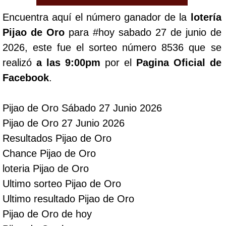
Encuentra aquí el número ganador de la
lotería
Lotería del Cauca
Pijao de Oro
para #hoy sabado 27 de junio de
2026, este fue el sorteo número 8536 que se
Lotería de Boyaca
realizó
a las 9:00pm
por el
Pagina Oficial de
Facebook
.
Extra de Colombia
Pijao de Oro Sábado 27 Junio 2026
Antioqueñita Día
Pijao de Oro 27 Junio 2026
Resultados Pijao de Oro
Antioqueñita Tarde
Chance Pijao de Oro
loteria Pijao de Oro
Astro Sol
Ultimo sorteo Pijao de Oro
Ultimo resultado Pijao de Oro
Astro Luna
Pijao de Oro de hoy