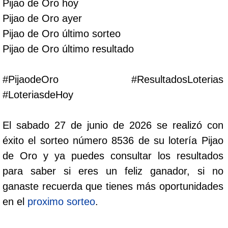
Pijao de Oro hoy
Cafeterito Tarde
Pijao de Oro ayer
Pijao de Oro último sorteo
Cafeterito Noche
Pijao de Oro último resultado
Caribeña Día
#PijaodeOro #ResultadosLoterias
#LoteriasdeHoy
Caribeña Noche
El sabado 27 de junio de 2026 se realizó con
Chontico Día
éxito el sorteo número 8536 de su lotería Pijao
de Oro y ya puedes consultar los resultados
Chontico Noche
para saber si eres un feliz ganador, si no
ganaste recuerda que tienes más oportunidades
Culona día
en el
proximo sorteo
.
Culona noche