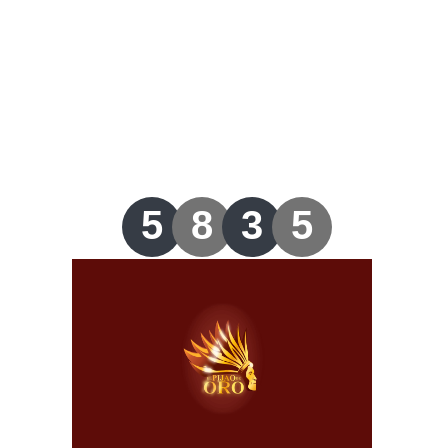
Lotería del Valle
Lotería del Meta
Lotería de Manizales
Lotería del Quindio
5
8
3
5
Lotería de Bogotá
Lotería de Risaralda
Lotería de Medellín
Lotería de Santander