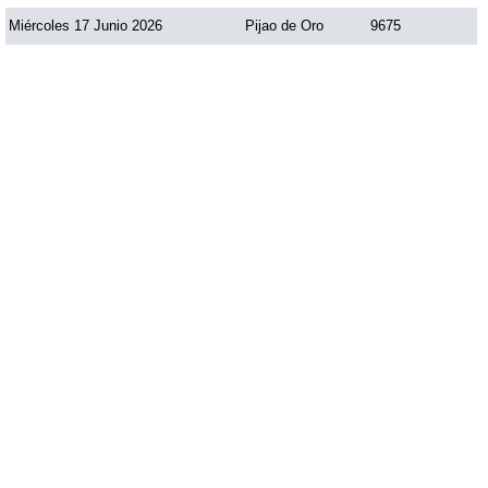
Miércoles 17 Junio 2026
Pijao de Oro
9675
Saman de la suerte
Sinuano Día
Sinuano Noche
Super Chontico Noche