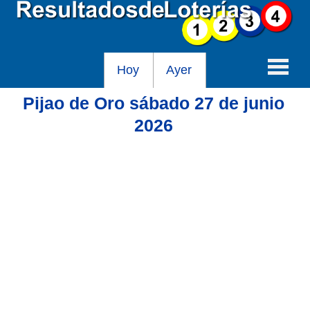
Hoy
Ayer
Pijao de Oro sábado 27 de junio
Baloto
2026
Lotería de Cundinamarca
Lotería del Tolima
Lotería de la Cruz Roja
Lotería del Huila