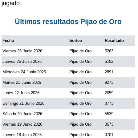
jugado.
Paisita Día
Últimos resultados Pijao de Oro
Paisita Noche
Fecha
Sorteo
Resultado
Paisita 3
Viernes 26 Junio 2026
Pijao de Oro
5263
Pick 3 Día
Jueves 25 Junio 2026
Pijao de Oro
5152
Miércoles 24 Junio 2026
Pijao de Oro
2891
Pick 3 Noche
Martes 23 Junio 2026
Pijao de Oro
9273
Lunes 22 Junio 2026
Pijao de Oro
2059
Pick 4 Día
Domingo 21 Junio 2026
Pijao de Oro
8773
Sábado 20 Junio 2026
Pijao de Oro
5539
Pick 4 Noche
Viernes 19 Junio 2026
Pijao de Oro
3573
Pijao de Oro
Jueves 18 Junio 2026
Pijao de Oro
0701