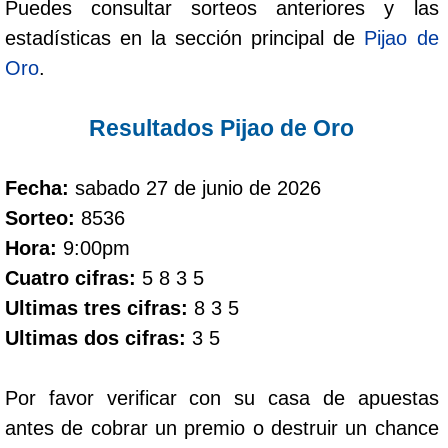
Puedes consultar sorteos anteriores y las
estadísticas en la sección principal de
Pijao de
Dorado Mañana
Oro
.
Dorado Tarde
Resultados Pijao de Oro
Dorado Noche
Fecha:
sabado 27 de junio de 2026
Sorteo:
8536
Fantástica Día
Hora:
9:00pm
Cuatro cifras:
5 8 3 5
Fantástica Noche
Ultimas tres cifras:
8 3 5
Ultimas dos cifras:
3 5
Motilon Tarde
Por favor verificar con su casa de apuestas
Motilon Noche
antes de cobrar un premio o destruir un chance