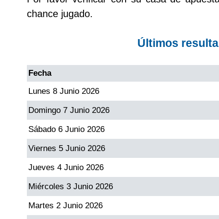
chance jugado.
Dorado Mañana
Últimos result
Dorado Tarde
Fecha
Dorado Noche
Lunes 8 Junio 2026
Domingo 7 Junio 2026
Fantástica Día
Sábado 6 Junio 2026
Fantástica Noche
Viernes 5 Junio 2026
Jueves 4 Junio 2026
Motilon Tarde
Miércoles 3 Junio 2026
Motilon Noche
Martes 2 Junio 2026