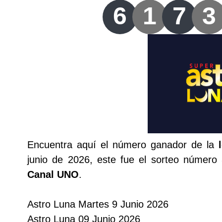
Lotería del Valle
6
1
7
3
Lotería del Meta
Lotería de Manizales
Lotería del Quindio
Lotería de Bogotá
Encuentra aquí el número ganador de la
Lotería de Risaralda
junio de 2026, este fue el sorteo número
Canal UNO
.
Lotería de Medellín
Astro Luna Martes 9 Junio 2026
Lotería de Santander
Astro Luna 09 Junio 2026