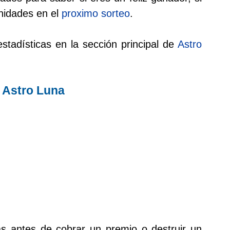
nidades en el
proximo sorteo
.
stadísticas en la sección principal de
Astro
 Astro Luna
as antes de cobrar un premio o destruir un