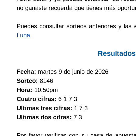
Cafeterito Tarde
no ganaste recuerda que tienes más oportu
Cafeterito Noche
Puedes consultar sorteos anteriores y las e
Luna
.
Caribeña Día
Resultados
Caribeña Noche
Fecha:
martes 9 de junio de 2026
Chontico Día
Sorteo:
8146
Hora:
10:50pm
Chontico Noche
Cuatro cifras:
6 1 7 3
Ultimas tres cifras:
1 7 3
Culona día
Ultimas dos cifras:
7 3
Culona noche
Por favor verificar con su casa de apuest