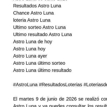
Resultados Astro Luna
Lotería del Cauca
Chance Astro Luna
loteria Astro Luna
Lotería de Boyaca
Ultimo sorteo Astro Luna
Ultimo resultado Astro Luna
Extra de Colombia
Astro Luna de hoy
Astro Luna hoy
Antioqueñita Día
Astro Luna ayer
Astro Luna último sorteo
Antioqueñita Tarde
Astro Luna último resultado
Astro Sol
#AstroLuna #ResultadosLoterias #Loterias
Astro Luna
El martes 9 de junio de 2026 se realizó co
Astro Luna y ya puedes consultar los result