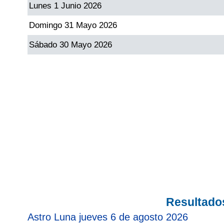
Lunes 1 Junio 2026
Paisita Día
Domingo 31 Mayo 2026
Paisita Noche
Sábado 30 Mayo 2026
Paisita 3
Pick 3 Día
Pick 3 Noche
Pick 4 Día
Pick 4 Noche
Resultado
Astro Luna jueves 6 de agosto 2026
Pijao de Oro