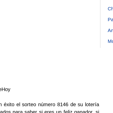
Ch
Pa
An
Mo
deHoy
n éxito el sorteo número 8146 de su lotería
ados para saber si eres un feliz ganador, si