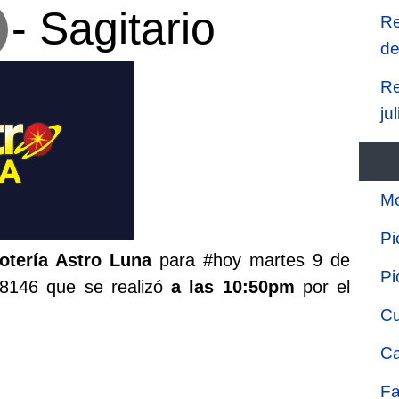
- Sagitario
Re
de
Re
ju
Mo
Pi
lotería Astro Luna
para #hoy martes 9 de
Pi
 8146 que se realizó
a las 10:50pm
por el
Cu
Ca
Fa