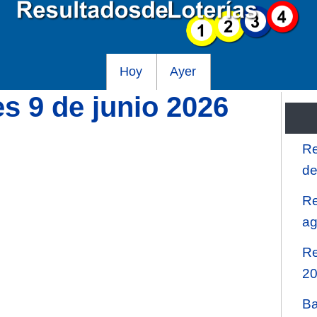
Hoy
Ayer
s 9 de junio 2026
Re
de
Re
ag
Re
2
Ba