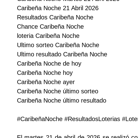
Caribeña Noche 21 Abril 2026
Lotería del Cauca
Resultados Caribeña Noche
Chance Caribeña Noche
Lotería de Boyaca
loteria Caribeña Noche
Ultimo sorteo Caribeña Noche
Extra de Colombia
Ultimo resultado Caribeña Noche
Caribeña Noche de hoy
Antioqueñita Día
Caribeña Noche hoy
Caribeña Noche ayer
Antioqueñita Tarde
Caribeña Noche último sorteo
Caribeña Noche último resultado
Astro Sol
#CaribeñaNoche #ResultadosLoterias #Lote
Astro Luna
El martes 21 de abril de 2026 se realizó c