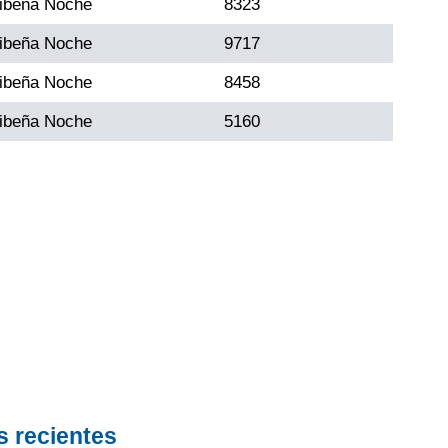
ibeña Noche
8323
ibeña Noche
9717
ibeña Noche
8458
ibeña Noche
5160
s recientes