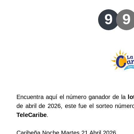
Lotería del Valle
9
9
Lotería del Meta
Lotería de Manizales
Lotería del Quindio
Lotería de Bogotá
Lotería de Risaralda
Encuentra aquí el número ganador de la
lo
de abril de 2026, este fue el sorteo núme
Lotería de Medellín
TeleCaribe
.
Lotería de Santander
Caribeña Noche Martes 21 Abril 2026