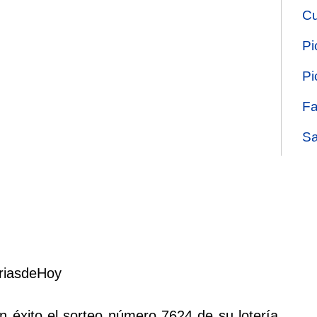
Cu
Pi
Pi
Fa
Sa
riasdeHoy
on éxito el sorteo número 7624 de su lotería