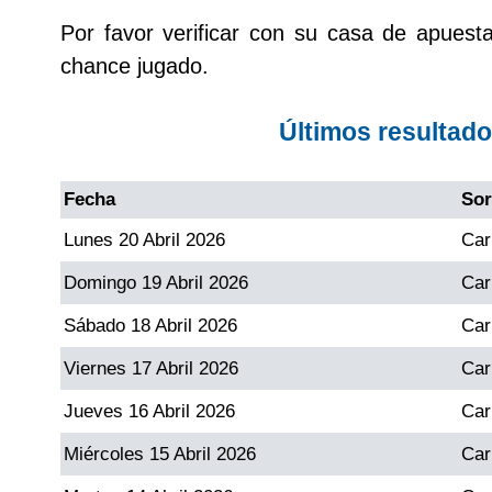
Por favor verificar con su casa de apuest
Dorado Mañana
chance jugado.
Dorado Tarde
Últimos resultad
Dorado Noche
Fecha
Sor
Lunes 20 Abril 2026
Car
Fantástica Día
Domingo 19 Abril 2026
Car
Fantástica Noche
Sábado 18 Abril 2026
Car
Viernes 17 Abril 2026
Car
Motilon Tarde
Jueves 16 Abril 2026
Car
Motilon Noche
Miércoles 15 Abril 2026
Car