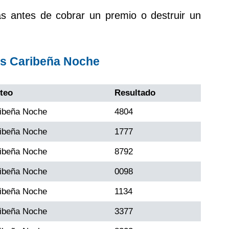
as antes de cobrar un premio o destruir un
os Caribeña Noche
teo
Resultado
ibeña Noche
4804
ibeña Noche
1777
ibeña Noche
8792
ibeña Noche
0098
ibeña Noche
1134
ibeña Noche
3377