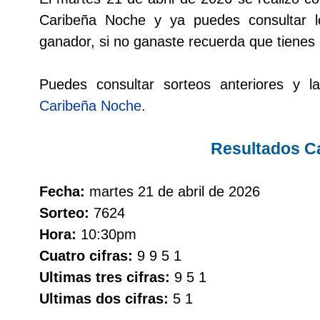
Cafeterito Tarde
Caribeña Noche y ya puedes consultar lo
ganador, si no ganaste recuerda que tienes
Cafeterito Noche
Puedes consultar sorteos anteriores y la
Caribeña Día
Caribeña Noche
.
Caribeña Noche
Resultados C
Chontico Día
Fecha:
martes 21 de abril de 2026
Sorteo:
7624
Chontico Noche
Hora:
10:30pm
Cuatro cifras:
9 9 5 1
Culona día
Ultimas tres cifras:
9 5 1
Ultimas dos cifras:
5 1
Culona noche