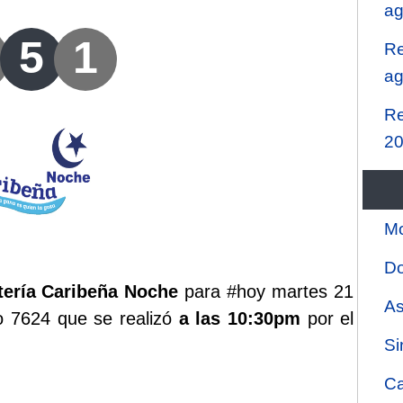
ag
5
1
Re
ag
Re
2
Mo
Do
tería Caribeña Noche
para #hoy martes 21
As
ro 7624 que se realizó
a las 10:30pm
por el
Si
Ca