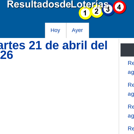
Hoy
Ayer
tes 21 de abril del
026
Re
ag
Re
ag
Re
ag
Re