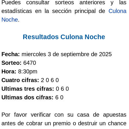
Puedes consultar sorteos anteriores y las
estadísticas en la sección principal de
Culona
Dorado Mañana
Noche
.
Dorado Tarde
Resultados Culona Noche
Dorado Noche
Fecha:
miercoles 3 de septiembre de 2025
Sorteo:
6470
Fantástica Día
Hora:
8:30pm
Cuatro cifras:
2 0 6 0
Fantástica Noche
Ultimas tres cifras:
0 6 0
Ultimas dos cifras:
6 0
Motilon Tarde
Por favor verificar con su casa de apuestas
Motilon Noche
antes de cobrar un premio o destruir un chance