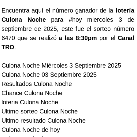
Encuentra aquí el número ganador de la
lotería
Lotería del Cauca
Culona Noche
para #hoy miercoles 3 de
septiembre de 2025, este fue el sorteo número
Lotería de Boyaca
6470 que se realizó
a las 8:30pm
por el
Canal
TRO
.
Extra de Colombia
Culona Noche Miércoles 3 Septiembre 2025
Antioqueñita Día
Culona Noche 03 Septiembre 2025
Resultados Culona Noche
Antioqueñita Tarde
Chance Culona Noche
loteria Culona Noche
Astro Sol
Ultimo sorteo Culona Noche
Ultimo resultado Culona Noche
Astro Luna
Culona Noche de hoy