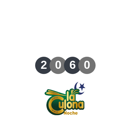
Lotería del Valle
Lotería del Meta
Lotería de Manizales
Lotería del Quindio
2
0
6
0
Lotería de Bogotá
Lotería de Risaralda
Lotería de Medellín
Lotería de Santander