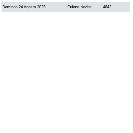
Domingo 24 Agosto 2025
Culona Noche
4842
Saman de la suerte
Sinuano Día
Sinuano Noche
Super Chontico Noche