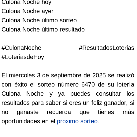
Culona Noche hoy
Cafeterito Tarde
Culona Noche ayer
Culona Noche último sorteo
Cafeterito Noche
Culona Noche último resultado
Caribeña Día
#CulonaNoche #ResultadosLoterias
#LoteriasdeHoy
Caribeña Noche
El miercoles 3 de septiembre de 2025 se realizó
Chontico Día
con éxito el sorteo número 6470 de su lotería
Culona Noche y ya puedes consultar los
Chontico Noche
resultados para saber si eres un feliz ganador, si
no ganaste recuerda que tienes más
Culona día
oportunidades en el
proximo sorteo
.
Culona noche