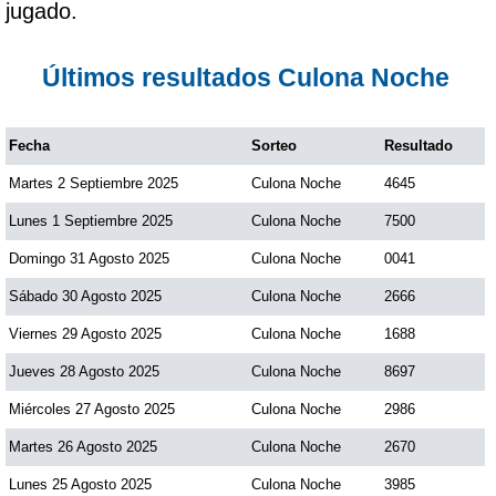
jugado.
Paisita Día
Últimos resultados Culona Noche
Paisita Noche
Fecha
Sorteo
Resultado
Paisita 3
Martes 2 Septiembre 2025
Culona Noche
4645
Pick 3 Día
Lunes 1 Septiembre 2025
Culona Noche
7500
Domingo 31 Agosto 2025
Culona Noche
0041
Pick 3 Noche
Sábado 30 Agosto 2025
Culona Noche
2666
Viernes 29 Agosto 2025
Culona Noche
1688
Pick 4 Día
Jueves 28 Agosto 2025
Culona Noche
8697
Miércoles 27 Agosto 2025
Culona Noche
2986
Pick 4 Noche
Martes 26 Agosto 2025
Culona Noche
2670
Pijao de Oro
Lunes 25 Agosto 2025
Culona Noche
3985