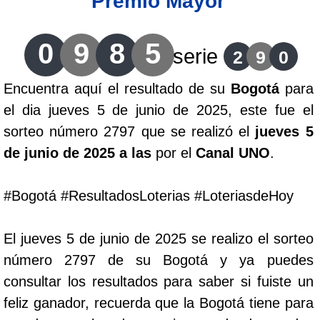
Premio Mayor
Lotería del Cauca
0
9
8
5
serie
2
9
0
Lotería de Boyaca
Encuentra aquí el resultado de su
Bogotá
para
el dia jueves 5 de junio de 2025, este fue el
Extra de Colombia
sorteo número 2797 que se realizó el
jueves 5
de junio de 2025 a las
por el
Canal UNO
.
Antioqueñita Día
#Bogotá #ResultadosLoterias #LoteriasdeHoy
Antioqueñita Tarde
El jueves 5 de junio de 2025 se realizo el sorteo
Astro Sol
número 2797 de su Bogotá y ya puedes
consultar los resultados para saber si fuiste un
Astro Luna
feliz ganador, recuerda que la Bogotá tiene para