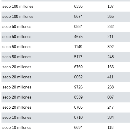
seco 100 millones
6336
137
Dorado Mañana
seco 100 millones
8674
365
seco 50 millones
0884
282
Dorado Tarde
seco 50 millones
4675
211
seco 50 millones
1149
392
Dorado Noche
seco 50 millones
5117
248
Fantástica Día
seco 20 millones
6769
166
seco 20 millones
0052
411
Fantástica Noche
seco 20 millones
9726
238
seco 20 millones
8539
087
Motilon Tarde
seco 20 millones
0705
247
seco 10 millones
0710
384
Motilon Noche
seco 10 millones
6694
118