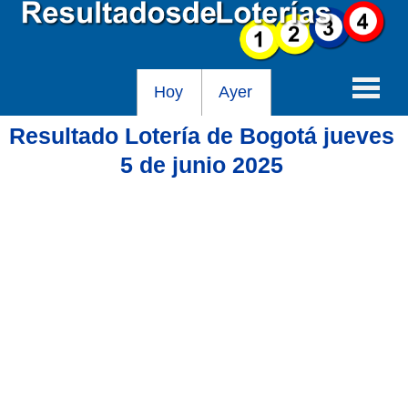
Hoy
Ayer
Resultado Lotería de Bogotá jueves
Baloto
5 de junio 2025
Lotería de Cundinamarca
Lotería del Tolima
Lotería de la Cruz Roja
Lotería del Huila