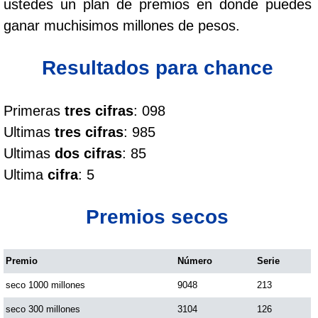
ustedes un plan de premios en donde puedes
Cafeterito Tarde
ganar muchisimos millones de pesos.
Cafeterito Noche
Resultados para chance
Caribeña Día
Primeras
tres cifras
: 098
Ultimas
tres cifras
: 985
Caribeña Noche
Ultimas
dos cifras
: 85
Ultima
cifra
: 5
Chontico Día
Premios secos
Chontico Noche
Premio
Número
Serie
Culona día
seco 1000 millones
9048
213
Culona noche
seco 300 millones
3104
126