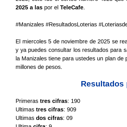
2025 a las
por el
TeleCafe
.
Lotería del Cauca
#Manizales #ResultadosLoterias #Loterias
Lotería de Boyaca
El miercoles 5 de noviembre de 2025 se re
Extra de Colombia
y ya puedes consultar los resultados para s
la Manizales tiene para ustedes un plan d
Antioqueñita Día
millones de pesos.
Antioqueñita Tarde
Resultados
Astro Sol
Primeras
tres cifras
: 190
Ultimas
tres cifras
: 909
Astro Luna
Ultimas
dos cifras
: 09
Ultima
cifra
: 9