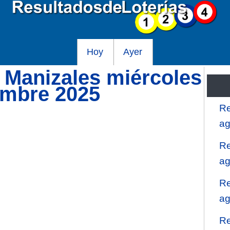
Hoy
Ayer
e Manizales miércoles
embre 2025
Re
ag
Re
ag
Re
ag
Re