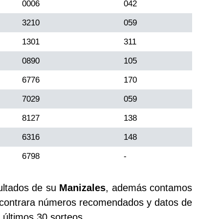
0006
042
3210
059
1301
311
0890
105
6776
170
7029
059
8127
138
6316
148
6798
-
ultados de su
Manizales
, además contamos
ontrara números recomendados y datos de
últimos 30 sorteos.