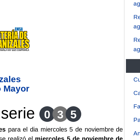
ag
Re
ag
Re
ag
zales
Cu
o Mayor
Ca
Fa
serie
0
3
5
Pa
es
para el dia miercoles 5 de noviembre de
An
se realizó el
miercoles 5 de noviembre de