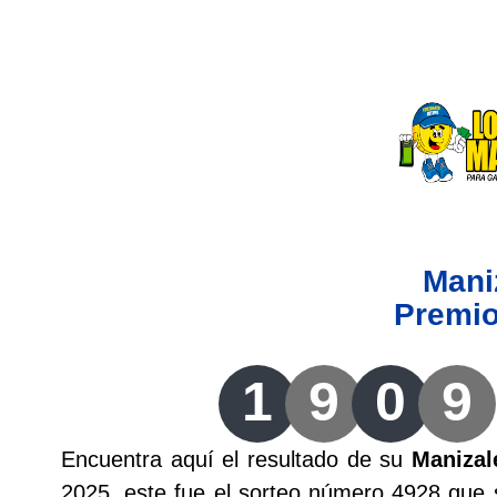
Lotería del Valle
Lotería del Meta
Lotería de Manizales
Lotería del Quindio
Mani
Lotería de Bogotá
Premi
Lotería de Risaralda
1
9
0
9
Lotería de Medellín
Encuentra aquí el resultado de su
Manizal
Lotería de Santander
2025, este fue el sorteo número 4928 que 