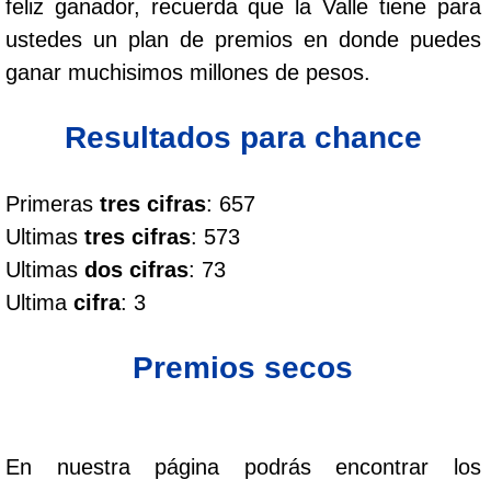
feliz ganador, recuerda que la Valle tiene para
Cafeterito Tarde
ustedes un plan de premios en donde puedes
ganar muchisimos millones de pesos.
Cafeterito Noche
Resultados para chance
Caribeña Día
Primeras
tres cifras
: 657
Caribeña Noche
Ultimas
tres cifras
: 573
Ultimas
dos cifras
: 73
Chontico Día
Ultima
cifra
: 3
Chontico Noche
Premios secos
Culona día
En nuestra página podrás encontrar los
Culona noche