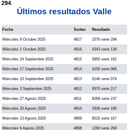
294
.
Paisita Día
Últimos resultados Valle
Paisita Noche
Fecha
Sorteo
Resultado
Miércoles 8 Octubre 2025
4817
2576 serie 294
Paisita 3
Miércoles 1 Octubre 2025
4816
4343 serie 134
Pick 3 Día
Miércoles 24 Septiembre 2025
4815
5950 serie 162
Miércoles 17 Septiembre 2025
4814
4150 serie 066
Pick 3 Noche
Miércoles 10 Septiembre 2025
4813
0146 serie 074
Miércoles 3 Septiembre 2025
4812
9370 serie 217
Pick 4 Día
Miércoles 27 Agosto 2025
4811
8268 serie 237
Miércoles 20 Agosto 2025
4810
3336 serie 190
Pick 4 Noche
Miércoles 13 Agosto 2025
4809
8515 serie 167
Pijao de Oro
Miércoles 6 Agosto 2025
4808
1260 serie 269