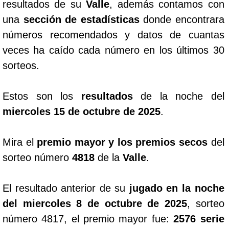
resultados de su
Valle
, además contamos con
una
sección de estadísticas
donde encontrara
Dorado Mañana
números recomendados y datos de cuantas
veces ha caído cada número en los últimos 30
Dorado Tarde
sorteos.
Dorado Noche
Estos son los
resultados
de la noche del
miercoles 15 de octubre de 2025
.
Fantástica Día
Mira el
premio mayor y los premios secos
del
Fantástica Noche
sorteo número
4818
de la
Valle
.
Motilon Tarde
El resultado anterior de su
jugado en la noche
del miercoles 8 de octubre de 2025
, sorteo
Motilon Noche
número 4817, el premio mayor fue:
2576 serie