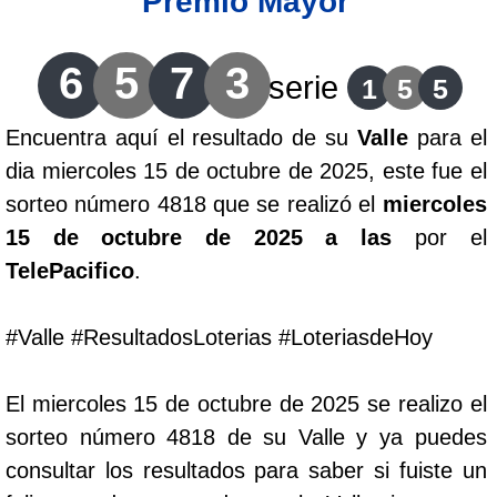
Premio Mayor
Lotería del Cauca
6
5
7
3
serie
1
5
5
Lotería de Boyaca
Encuentra aquí el resultado de su
Valle
para el
dia miercoles 15 de octubre de 2025, este fue el
Extra de Colombia
sorteo número 4818 que se realizó el
miercoles
15 de octubre de 2025 a las
por el
Antioqueñita Día
TelePacifico
.
Antioqueñita Tarde
#Valle #ResultadosLoterias #LoteriasdeHoy
Astro Sol
El miercoles 15 de octubre de 2025 se realizo el
sorteo número 4818 de su Valle y ya puedes
Astro Luna
consultar los resultados para saber si fuiste un