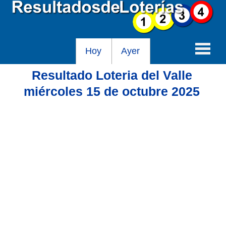
Hoy
Ayer
Resultado Loteria del Valle
Baloto
miércoles 15 de octubre 2025
Lotería de Cundinamarca
Lotería del Tolima
Lotería de la Cruz Roja
Lotería del Huila