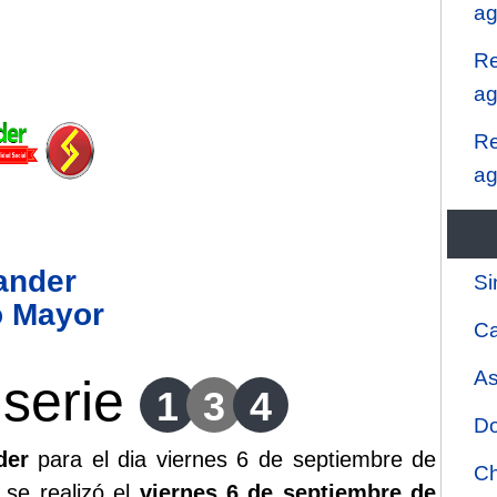
ag
Re
ag
Re
ag
ander
Si
o Mayor
Ca
As
serie
1
3
4
Do
der
para el dia viernes 6 de septiembre de
Ch
 se realizó el
viernes 6 de septiembre de