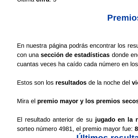
Cafeterito Tarde
Premio
Cafeterito Noche
Caribeña Día
En nuestra página podrás encontrar los res
con una
sección de estadísticas
donde enc
Caribeña Noche
cuantas veces ha caído cada número en los 
Chontico Día
Estos son los
resultados
de la noche del
vi
Chontico Noche
Mira el
premio mayor y los premios seco
Culona día
El resultado anterior de su
jugado en la 
sorteo número 4981, el premio mayor fue:
8
Culona noche
Últimos resul