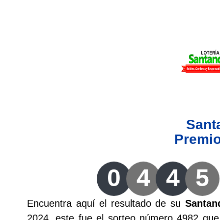
Lotería del Valle
Lotería del Meta
Lotería de Manizales
Lotería del Quindio
Sant
Lotería de Bogotá
Premi
Lotería de Risaralda
0
4
4
5
Lotería de Medellín
Encuentra aquí el resultado de su
Santan
Lotería de Santander
2024, este fue el sorteo número 4982 que