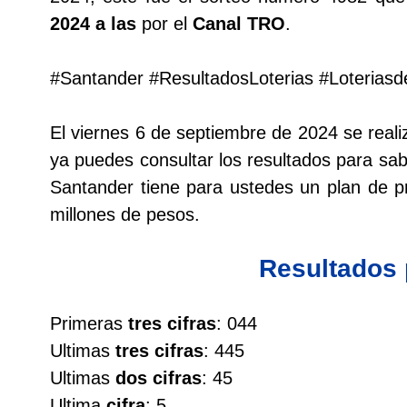
2024 a las
por el
Canal TRO
.
Lotería del Cauca
#Santander #ResultadosLoterias #Loterias
Lotería de Boyaca
El viernes 6 de septiembre de 2024 se real
Extra de Colombia
ya puedes consultar los resultados para sabe
Santander tiene para ustedes un plan de
Antioqueñita Día
millones de pesos.
Antioqueñita Tarde
Resultados
Astro Sol
Primeras
tres cifras
: 044
Ultimas
tres cifras
: 445
Astro Luna
Ultimas
dos cifras
: 45
Ultima
cifra
: 5