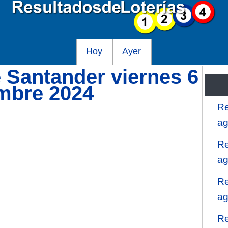
Hoy
Ayer
e Santander viernes 6
embre 2024
Re
ag
Re
ag
Re
ag
Re