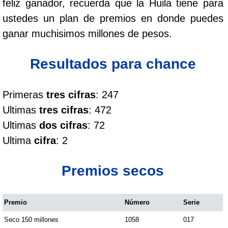
feliz ganador, recuerda que la Huila tiene para
Cafeterito Tarde
ustedes un plan de premios en donde puedes
ganar muchisimos millones de pesos.
Cafeterito Noche
Resultados para chance
Caribeña Día
Primeras
tres cifras
: 247
Caribeña Noche
Ultimas
tres cifras
: 472
Ultimas
dos cifras
: 72
Chontico Día
Ultima
cifra
: 2
Chontico Noche
Premios secos
Culona día
Premio
Número
Serie
Seco 150 millones
1058
017
Culona noche