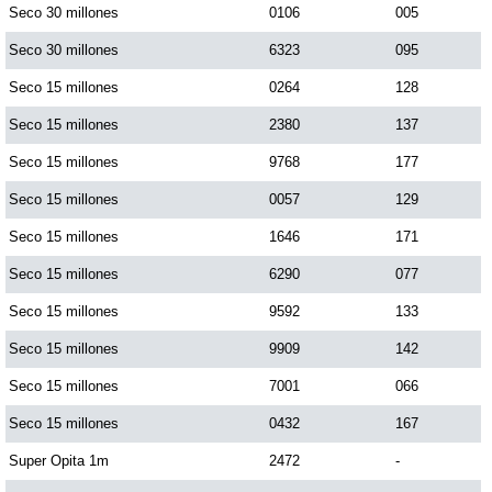
Seco 30 millones
0106
005
Paisita Día
Seco 30 millones
6323
095
Paisita Noche
Seco 15 millones
0264
128
Seco 15 millones
2380
137
Paisita 3
Seco 15 millones
9768
177
Seco 15 millones
0057
129
Pick 3 Día
Seco 15 millones
1646
171
Seco 15 millones
6290
077
Pick 3 Noche
Seco 15 millones
9592
133
Pick 4 Día
Seco 15 millones
9909
142
Seco 15 millones
7001
066
Pick 4 Noche
Seco 15 millones
0432
167
Super Opita 1m
2472
-
Pijao de Oro