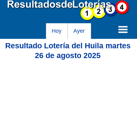
Hoy
Ayer
Resultado Lotería del Huila martes
Baloto
26 de agosto 2025
Lotería de Cundinamarca
Lotería del Tolima
Lotería de la Cruz Roja
Lotería del Huila