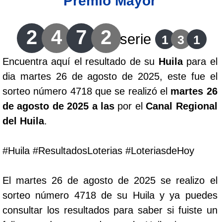
Premio Mayor
Lotería del Cauca
2
4
7
2
serie
1
3
1
Lotería de Boyaca
Encuentra aquí el resultado de su
Huila
para el
dia martes 26 de agosto de 2025, este fue el
Extra de Colombia
sorteo número 4718 que se realizó el
martes 26
de agosto de 2025 a las
por el
Canal Regional
Antioqueñita Día
del Huila
.
Antioqueñita Tarde
#Huila #ResultadosLoterias #LoteriasdeHoy
Astro Sol
El martes 26 de agosto de 2025 se realizo el
sorteo número 4718 de su Huila y ya puedes
Astro Luna
consultar los resultados para saber si fuiste un