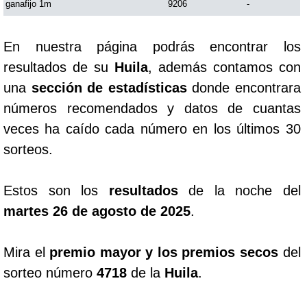
ganafijo 1m
9206
-
Saman de la suerte
En nuestra página podrás encontrar los
resultados de su
Huila
, además contamos con
Sinuano Día
una
sección de estadísticas
donde encontrara
números recomendados y datos de cuantas
Sinuano Noche
veces ha caído cada número en los últimos 30
sorteos.
Super Chontico Noche
Estos son los
resultados
de la noche del
martes 26 de agosto de 2025
.
Mira el
premio mayor y los premios secos
del
sorteo número
4718
de la
Huila
.